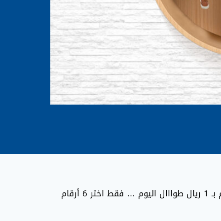
تسمح خدمة أعز الناس لمشتركي الدفع المسبق والفوترة باختيار 6 أرقام ضمن شبكة سبأفون والتواصل معهم بـ 1 ريال طوااال اليوم … فقط اختر 6 أرقام