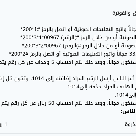
والفوترة
د إضافته إلى 1014، وتكون كل إضافة لرقم في رسالة نصية منفردة
هاتف المراد حذفه إلى1014
10.
لناس:
ذروة
1 ريال للدقيقة