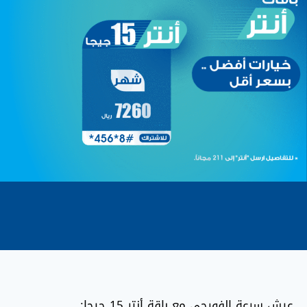
عيش سرعة الفورجي مع باقة أنتر 15 جيجا: