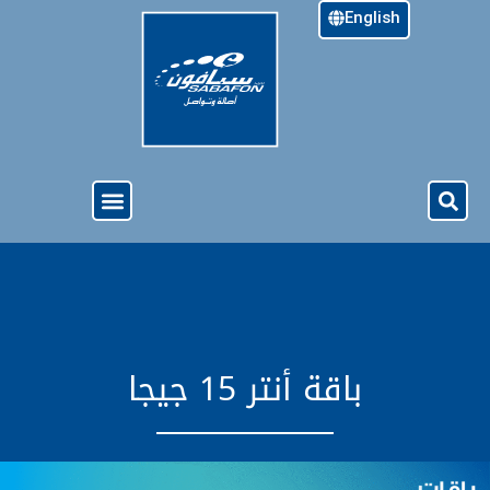
English
خدمة الجيل الرابع ( 4G )
نبذة عن سبأفون
الدفع المسبق
العروض والخدمات
باقة أنتر 15 جيجا