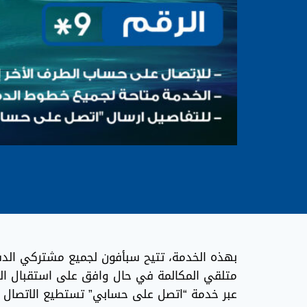
بهذه الخدمة، تتيح سبأفون لجميع مشتركي الد
متلقي المكالمة في حال وافق على استقبال الم
عبر خدمة “اتصل على حسابي” تستطيع الاتصال ب