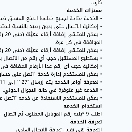
كافٍ.
مميزات الخدمة
• الخدمة متاحة لجميع خطوط الدفع المسبق ضمن
• إمكانية الاتصال حتى بدون رصيد بالنسبة للمت
• يم
الموافقة في كل مرة.
• يمكن للمتلقي إضافة أرقام معيَّنة (حتى 20 رقم) لقائمة الحجب بحيث لا يمكن لهذه الأرقام الاتصال به.
• يستطيع المستقبل حجب أي رقم من الاتصال به
• إمكانية حجب أي رقم عدا الأرقام المضافة في 
• يمكن للمستخدم إدارة خدمة “اتصل على حسابي” وذلك بإرسال
• لمعرفة أوامر الخدمة يتم إرسال “127” إلى 211 مجانا.
• الخدمة غير متوفرة في حالة التجوال الدولي.
• يمكن للمستخدم الاستفادة من خدمة “اتصل على حسابي” 10 
استخدام الخدمة
اطلب 9 *يليه رقم الموبايل المطلوب ثم اتصال. مثال: 971XXXXXXX*
تعرفة الخدمة
التعرفة هي نفس تعرفة الاتصال العادي