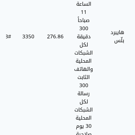
الساعة
11
صباحاً
300
هايبرد
دقيقة
276.86
3350
3#*456*
بلّس
لكل
الشبكات
المحلية
والهاتف
الثابت
300
رسالة
لكل
الشبكات
المحلية
30 يوم
صلاحية