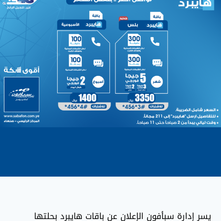
يسر إدارة سبأفون الإعلان عن باقات هايبرد بحلتها