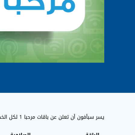
يسر سبأفون أن تعلن عن باقات مرحبا 1 لكل الخطوط الجديدة تحت شعار”باقة مرحبا للخطوط الجديدة”