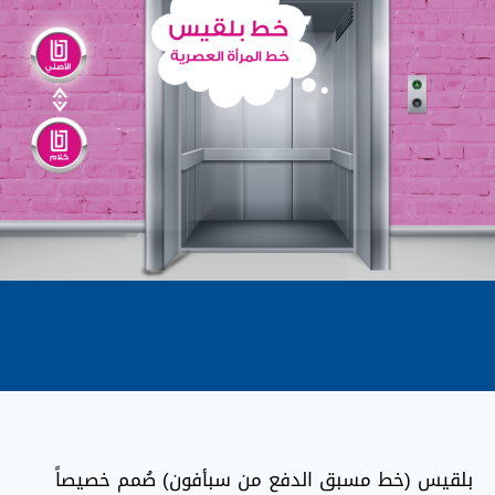
بلقيس (خط مسبق الدفع من سبأفون) صُمم خصيصاً