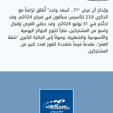
ويُذكر أن عرض “71.. أسعد واحد” أُطلق تزامناً مع
الذكرى الـ23 لتأسيس سبأفون في فبراير 2024م، وقد
اختُتم في 31 يوليو 2024م. وقد حظي العرض بإقبال
واسع من المشتركين، نظراً لتنوع الجوائز اليومية
والأسبوعية والشهرية، وصولاً إلى الجائزة الكبرى “شقة
العمر”، مقدماً فرصاً متعددة للفوز لعدد كبير من
المشتركين.