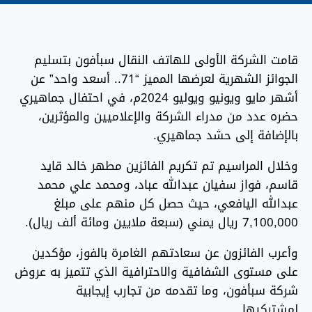
قامت الشركة الأولى للهاتف النقال سبأفون بتسليم
الجوائز الشهرية لعرضها المميز “71.. أسعد واحد” عن
أشهر مايو ويونيو ويوليو 2024م، في احتفال جماهيري
حضره عدد من مدراء الشركة والإعلاميين والمؤثرين،
بالإضافة إلى حشد جماهيري.
وخلال المراسيم تم تكريم الفائزين مطهر خالد قايد
قاسم، فواز سفيان عبدالله عباد، ومحمد علي محمد
عبدالله اليافعي، حيث حصل كل منهم على مبلغ
7,100,000 ريال يمني (سبعة ملايين ومائة ألف ريال).
وأعرب الفائزون عن سعادتهم الغامرة بالفوز، مؤكدين
على مستوى الشفافية والاحترافية الذي تتميز به عروض
شركة سبأفون، وما تقدمه من تجارب إيجابية
لمشتركيها.