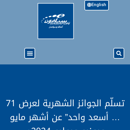
English
خدمة الجيل الرابع ( 4G )
نبذة عن سبأفون
الدفع المسبق
العروض والخدمات
تسلّم الجوائز الشهرية لعرض 71
… أسعد واحد” عن أشهر مايو