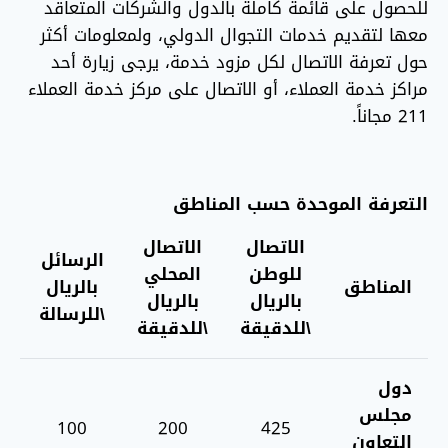
للحصول على قائمة كاملة بالدول والشركات المتعاقد
معها لتقديم خدمات التجوال الدولي، ولمعلومات أكثر
حول تعرفة الاتصال لكل مزود خدمة، يرجى زيارة أحد
مراكز خدمة العملاء، أو الاتصال على مركز خدمة العملاء
211 مجاناً.
التعرفة الموحدة حسب المناطق
الاتصال
الاتصال
الرسائل
للوطن
المحلي
المناطق
بالريال
بالريال
بالريال
\للرسالة
\
\للدقيقة
\للدقيقة
دول
مجلس
100
200
425
التعاون