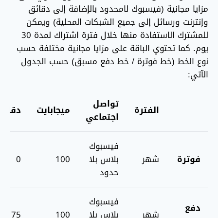
مزايا مجانية (فيسبوك لامحدود بالإضافة إلى دقائق
وإنترنت ورسائل إلى جميع الشبكات المحلية) ويمكن
للمشترك الاستفادة منها خلال فترة اشتراك لمدة 30
يوم. كما تحتوي الباقة على مزايا مجانية مختلفة حسب
نوع الخط (خط فوترة / خط دفع مسبق) حسب الجدول
الآتي:
تواصل
الفترة
ميجابايت
دقائق
اجتماعي
فيسبوك
فوترة
شهر
بلاس بلا
100
0
حدود
فيسبوك
دفع
شهر
بلاس بلا
100
75