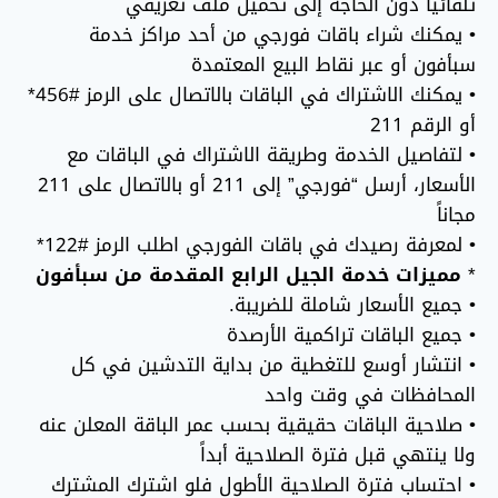
تلقائياَ دون الحاجة إلى تحميل ملف تعريفي
• يمكنك شراء باقات فورجي من أحد مراكز خدمة
سبأفون أو عبر نقاط البيع المعتمدة
• يمكنك الاشتراك في الباقات بالاتصال على الرمز #456*
أو الرقم 211
• لتفاصيل الخدمة وطريقة الاشتراك في الباقات مع
الأسعار، أرسل “فورجي” إلى 211 أو بالاتصال على 211
مجاناً
• لمعرفة رصيدك في باقات الفورجي اطلب الرمز #122*
*
مميزات خدمة الجيل الرابع المقدمة من سبأفون
• جميع الأسعار شاملة للضريبة.
• جميع الباقات تراكمية الأرصدة
• انتشار أوسع للتغطية من بداية التدشين في كل
المحافظات في وقت واحد
• صلاحية الباقات حقيقية بحسب عمر الباقة المعلن عنه
ولا ينتهي قبل فترة الصلاحية أبداً
• احتساب فترة الصلاحية الأطول فلو اشترك المشترك