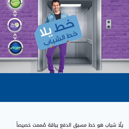
يلّا شباب هو خط مسبق الدفع بباقة صُممت خصيصاً